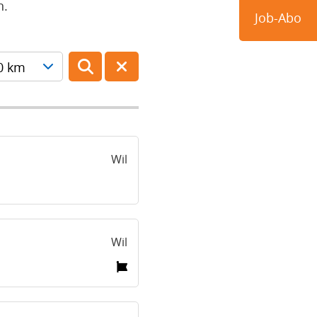
n.
Job-Abo
0 km
Wil
Wil