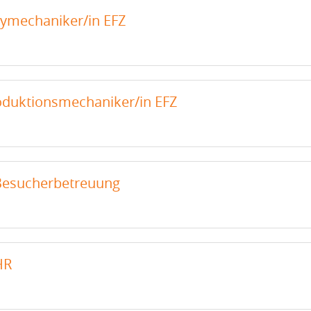
lymechaniker/in EFZ
roduktionsmechaniker/in EFZ
Besucherbetreuung
HR